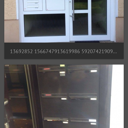
13692852 1566747913619986 5920742190984629220 o