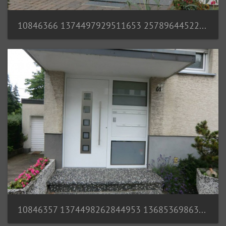
10846366 1374497929511653 2578964452210324590 n
10846357 1374498262844953 1368536986325411464 n