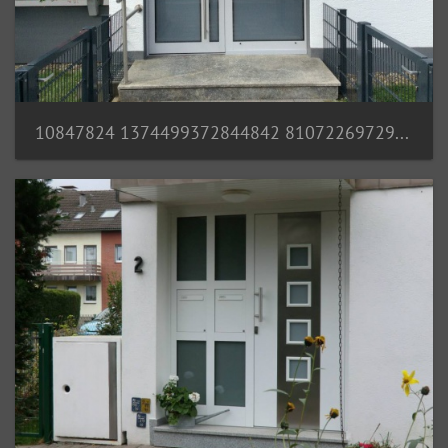
10847824 1374499372844842 8107226972936309088 n