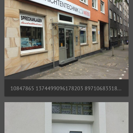
10847865 1374499096178203 8971068331872200777 n (1)