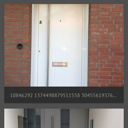
10846292 1374498879511558 304556193761948410 n