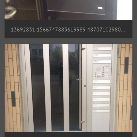
13692831 1566747883619989 487071029809581177 o