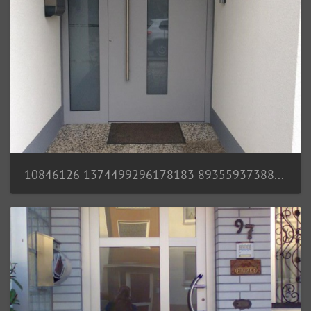
10846126 1374499296178183 8935593738821427253 n