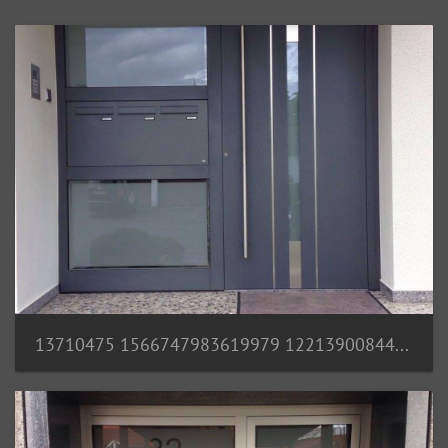
13710475 1566747983619979 1221390084440171426 o