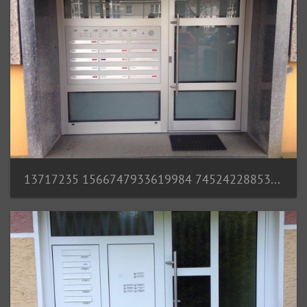
13717235 1566747933619984 7452422885371906996 o