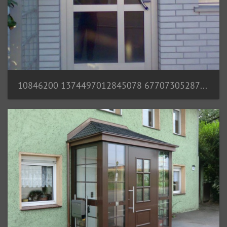
10846200 1374497012845078 6770730528763587862 n