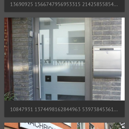
13690925 1566747956953315 2142585585441988980 o
10847931 1374498162844963 539738453611248717 n