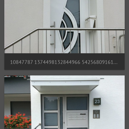
10847787 1374498132844966 5425680916149951511 n