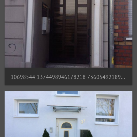
10698544 1374498946178218 7360549218931355438 n