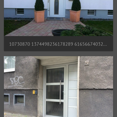
10730870 1374498236178289 6165667403238573449 n