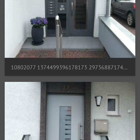
10802077 1374499396178173 2973688717469178805 n