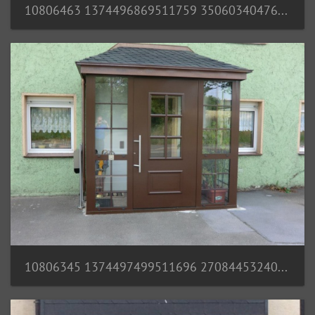
10806463 1374496869511759 3506034047656207313 n
10806345 1374497499511696 2708445324058831820 n