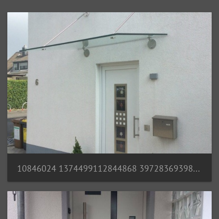
10846024 1374499112844868 3972836939891957436 n