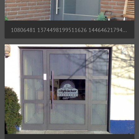
10806481 1374498199511626 1446462179409451576 n