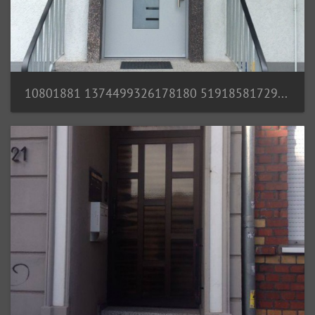
10801881 1374499326178180 5191858172950178958 n