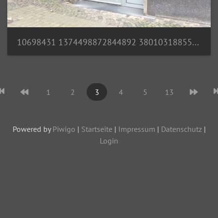
10698431 1374498872844892 3801031885530951975 n
1
2
3
4
5
13
Powered by
Piwigo
|
Startseite
|
Impressum
|
Datenschutz
|
Login