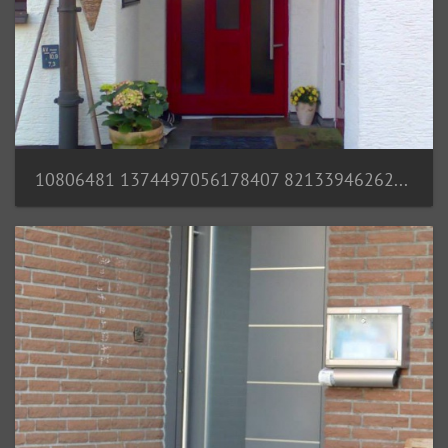
10806481 1374497056178407 8213394626262412020 n