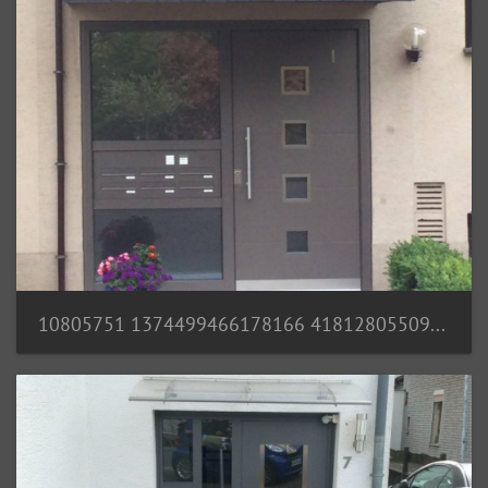
10805751 1374499466178166 4181280550960352477 n