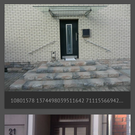
10801578 1374498039511642 7111556694273416705 n