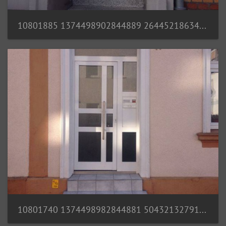
10801885 1374498902844889 2644521863433090978 n
10801740 1374498982844881 5043213279189333315 n