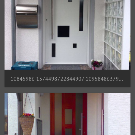
10845986 1374498722844907 109584863795345347 n