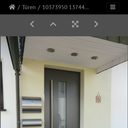
Türen
10373950 1374497789511667 949467742612101539 n